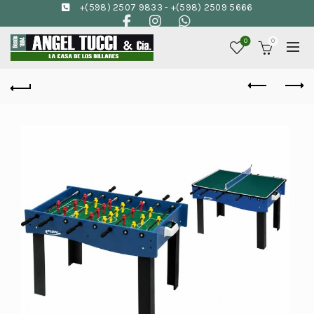
+(598) 2507 9833
-
+(598) 2509 5666
0
0