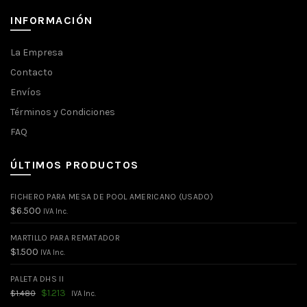
INFORMACIÓN
La Empresa
Contacto
Envíos
Términos y Condiciones
FAQ
ÚLTIMOS PRODUCTOS
FICHERO PARA MESA DE POOL AMERICANO (USADO)
$
6.500
IVA Inc.
MARTILLO PARA REMATADOR
$
1.500
IVA Inc.
PALETA DHS II
El
El
$
1.213
$
1.480
IVA Inc.
precio
precio