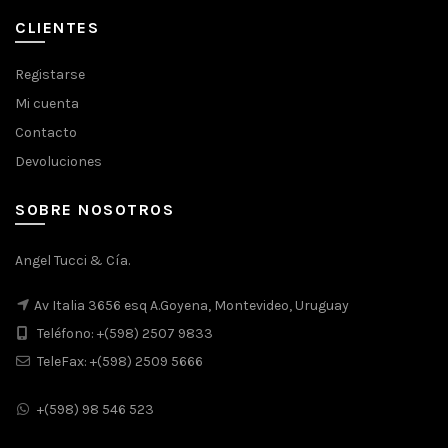
original
actual
era:
es:
CLIENTES
$1.480.
$1.213.
Registarse
Mi cuenta
Contacto
Devoluciones
SOBRE NOSOTROS
Angel Tucci & Cía.
Av Italia 3656 esq A.Goyena, Montevideo, Uruguay
Teléfono: +(598) 2507 9833
TeleFax: +(598) 2509 5666
+(598) 98 546 523