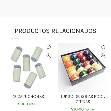
PRODUCTOS RELACIONADOS
12 CAPUCHONES
JUEGO DE BOLAS POOL
AÑADIR AL CARRITO
AÑADIR AL CARRITO
CHINAS
$
800
IVA Inc.
$
6.400
IVA Inc.