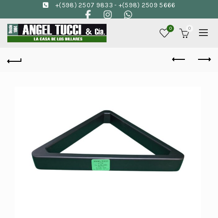
+(598) 2507 9833
-
+(598) 2509 5666
0
0