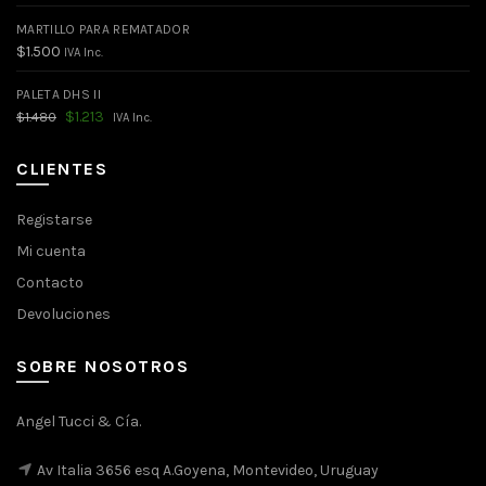
MARTILLO PARA REMATADOR
$
1.500
IVA Inc.
PALETA DHS II
El
El
$
1.213
$
1.480
IVA Inc.
precio
precio
original
actual
era:
es:
CLIENTES
$1.480.
$1.213.
Registarse
Mi cuenta
Contacto
Devoluciones
SOBRE NOSOTROS
Angel Tucci & Cía.
Av Italia 3656 esq A.Goyena, Montevideo, Uruguay