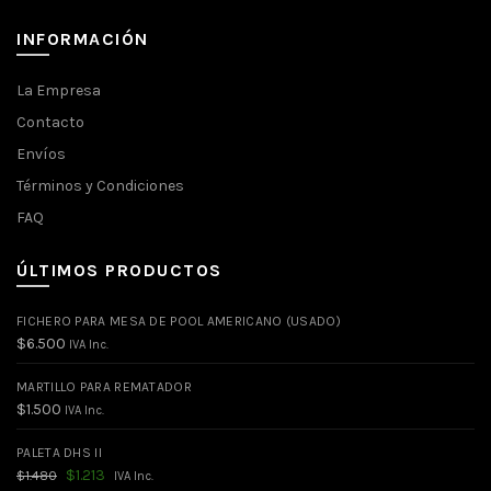
INFORMACIÓN
La Empresa
Contacto
Envíos
Términos y Condiciones
FAQ
ÚLTIMOS PRODUCTOS
FICHERO PARA MESA DE POOL AMERICANO (USADO)
$
6.500
IVA Inc.
MARTILLO PARA REMATADOR
$
1.500
IVA Inc.
PALETA DHS II
El
El
$
1.213
$
1.480
IVA Inc.
precio
precio