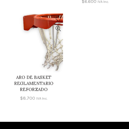
$
6.600
IVA Inc.
ARO DE BASKET
AÑADIR AL CARRITO
REGLAMENTARIO
REFORZADO
$
8.700
IVA Inc.