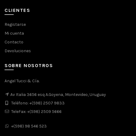
original
actual
era:
es:
CLIENTES
$1.480.
$1.213.
Registarse
Mi cuenta
Contacto
Devoluciones
SOBRE NOSOTROS
Angel Tucci & Cía.
Av Italia 3656 esq A.Goyena, Montevideo, Uruguay
Teléfono: +(598) 2507 9833
TeleFax: +(598) 2509 5666
+(598) 98 546 523