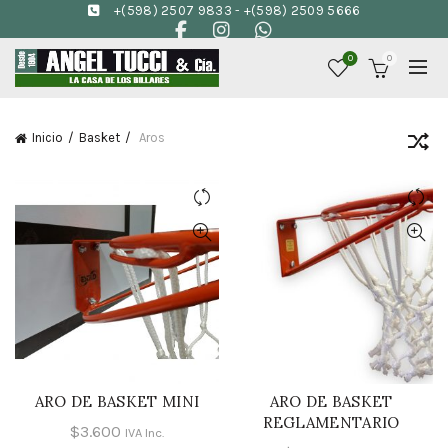
+(598) 2507 9833
-
+(598) 2509 5666
0
0
Inicio
Basket
Aros
ARO DE BASKET MINI
ARO DE BASKET
AÑADIR AL CARRITO
AÑADIR AL CARRITO
REGLAMENTARIO
$
3.600
IVA Inc.