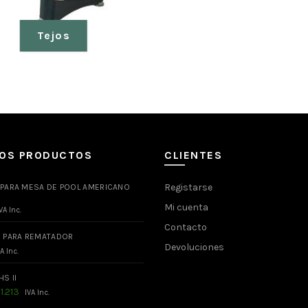
Tejos
MOS PRODUCTOS
CLIENTES
Registarse
 PARA MESA DE POOL AMERICANO
Mi cuenta
VA Inc.
Contacto
O PARA REMATADOR
Devoluciones
A Inc.
HS II
El
$
1.213
IVA Inc.
ecio
precio