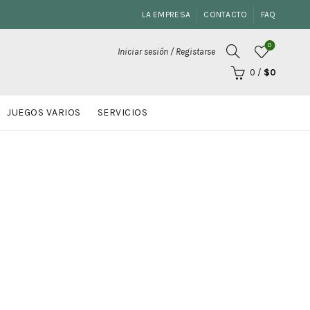
LA EMPRESA
CONTACTO
FAQ
0
Iniciar sesión / Registarse
0
/
$
0
JUEGOS VARIOS
SERVICIOS