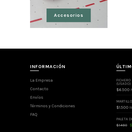
Accesorios
INFORMACIÓN
ÚLTI
La Empresa
FICHERO
(USADO)
Contacto
$
6.500
I
Envíos
MARTILL
Términos y Condiciones
$
1.500
IV
FAQ
PALETA D
El
$
1.480
pr