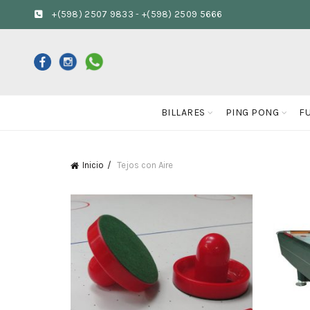
+(598) 2507 9833
-
+(598) 2509 5666
BILLARES
PING PONG
F
Inicio
Tejos con Aire