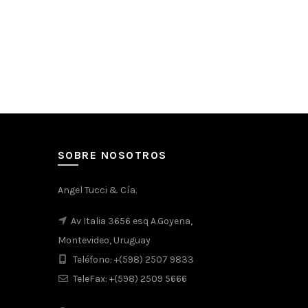
SOBRE NOSOTROS
Angel Tucci & Cía.
Av Italia 3656 esq A.Goyena,
Montevideo, Uruguay
Teléfono: +(598) 2507 9833
TeleFax: +(598) 2509 5666