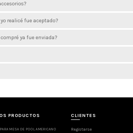
 accesorios?
yo realicé fue aceptado?
o compré ya fue enviada?
MOS PRODUCTOS
CLIENTES
Registarse
 PARA MESA DE POOL AMERICANO