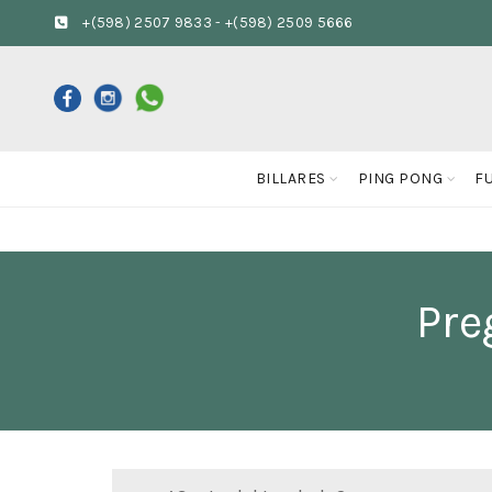
+(598) 2507 9833
-
+(598) 2509 5666
BILLARES
PING PONG
F
Pre