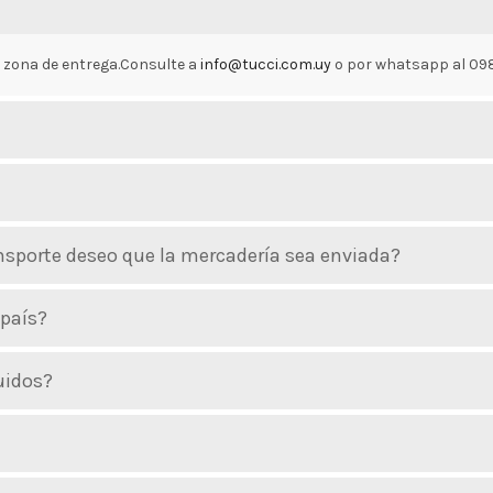
a zona de entrega.Consulte a
info@tucci.com.uy
o por whatsapp al 0
ansporte deseo que la mercadería sea enviada?
 país?
uidos?