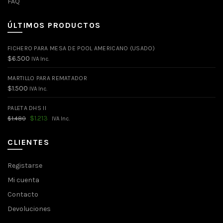
FAQ
ÚLTIMOS PRODUCTOS
FICHERO PARA MESA DE POOL AMERICANO (USADO)
$
6.500
IVA Inc.
MARTILLO PARA REMATADOR
$
1.500
IVA Inc.
PALETA DHS II
El
El
$
1.213
$
1.480
IVA Inc.
precio
precio
original
actual
era:
es:
CLIENTES
$1.480.
$1.213.
Registarse
Mi cuenta
Contacto
Devoluciones