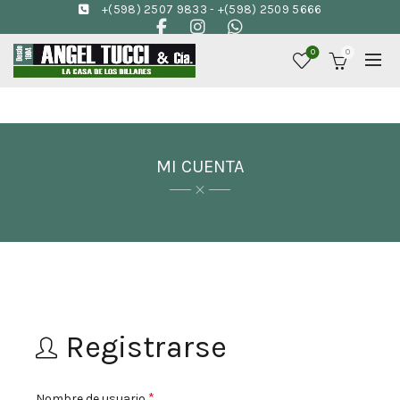
+(598) 2507 9833
-
+(598) 2509 5666
0
0
MI CUENTA
Registrarse
Obligatorio
*
Nombre de usuario