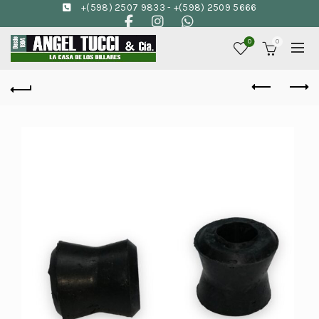
+(598) 2507 9833
-
+(598) 2509 5666
0
0