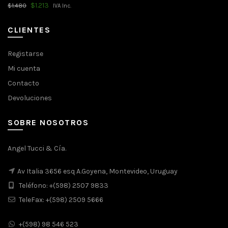
El
El
$
1.213
$
1.480
IVA Inc.
precio
precio
original
actual
era:
es:
CLIENTES
$1.480.
$1.213.
Registarse
Mi cuenta
Contacto
Devoluciones
SOBRE NOSOTROS
Angel Tucci & Cía.
Av Italia 3656 esq A.Goyena, Montevideo, Uruguay
Teléfono: +(598) 2507 9833
TeleFax: +(598) 2509 5666
+(598) 98 546 523