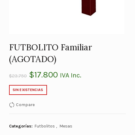
FUTBOLITO Familiar
(AGOTADO)
El
El
$
17.800
IVA Inc.
$
23.750
precio
precio
SIN EXISTENCIAS
original
actual
Compare
era:
es:
$23.750.
$17.800.
Categorías:
Futbolitos
,
Mesas