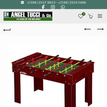
+(598) 2507 9833
-
+(598) 2509 5666
0
0