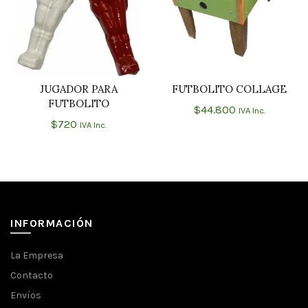
JUGADOR PARA
FUTBOLITO COLLAGE
AÑADIR AL CARRITO
AÑADIR AL CARRITO
FUTBOLITO
$
44.800
IVA Inc.
$
720
IVA Inc.
INFORMACIÓN
La Empresa
Contacto
Envíos