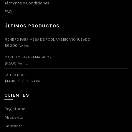
Términos y Condiciones
FAQ
ÚLTIMOS PRODUCTOS
FICHERO PARA MESA DE POOL AMERICANO (USADO)
$
6.500
IVA Inc.
MARTILLO PARA REMATADOR
$
1.500
IVA Inc.
PALETA DHS II
El
El
$
1.213
$
1.480
IVA Inc.
precio
precio
original
actual
era:
es:
CLIENTES
$1.480.
$1.213.
Registarse
Mi cuenta
Contacto