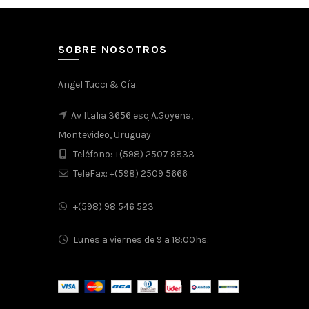
SOBRE NOSOTROS
Angel Tucci & Cía.
Av Italia 3656 esq A.Goyena,
Montevideo, Uruguay
Teléfono: +(598) 2507 9833
TeleFax: +(598) 2509 5666
+(598) 98 546 523
Lunes a viernes de 9 a 18:00hs.