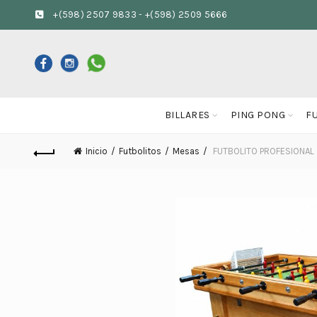
+(598) 2507 9833
-
+(598) 2509 5666
BILLARES
PING PONG
F
Inicio
Futbolitos
Mesas
FUTBOLITO PROFESIONAL