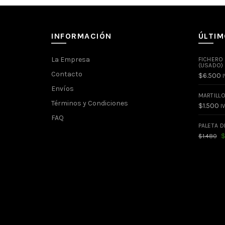
INFORMACIÓN
ÚLTI
La Empresa
FICHERO
(USADO)
Contacto
$
6.500
I
Envíos
MARTILL
Términos y Condiciones
$
1.500
IV
FAQ
PALETA D
El
$
1.480
pr
or
er
$1