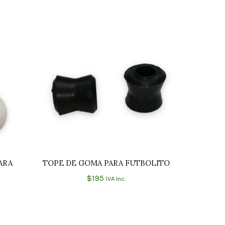
ARA
TOPE DE GOMA PARA FUTBOLITO
JUGAD
O
AÑADIR AL CARRITO
$
195
IVA Inc.