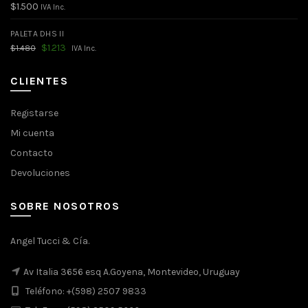
$
1.500
IVA Inc.
PALETA DHS II
El
El
$
1.213
$
1.480
IVA Inc.
precio
precio
original
actual
era:
es:
CLIENTES
$1.480.
$1.213.
Registarse
Mi cuenta
Contacto
Devoluciones
SOBRE NOSOTROS
Angel Tucci & Cía.
Av Italia 3656 esq A.Goyena, Montevideo, Uruguay
Teléfono: +(598) 2507 9833