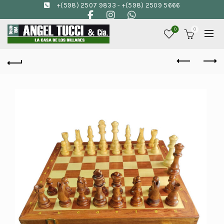
+(598) 2507 9833
-
+(598) 2509 5666
0
0