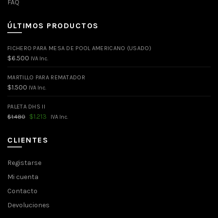
FAQ
ÚLTIMOS PRODUCTOS
FICHERO PARA MESA DE POOL AMERICANO (USADO)
$
6.500
IVA Inc.
MARTILLO PARA REMATADOR
$
1.500
IVA Inc.
PALETA DHS II
El
El
$
1.213
$
1.480
IVA Inc.
precio
precio
original
actual
era:
es:
CLIENTES
$1.480.
$1.213.
Registarse
Mi cuenta
Contacto
Devoluciones