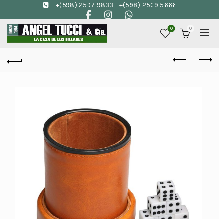
+(598) 2507 9833
-
+(598) 2509 5666
0
0