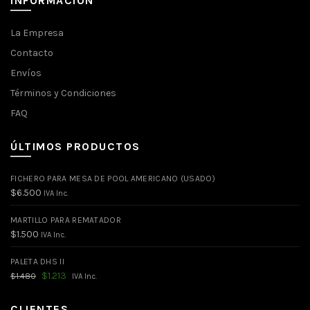
INFORMACIÓN
La Empresa
Contacto
Envíos
Términos y Condiciones
FAQ
ÚLTIMOS PRODUCTOS
FICHERO PARA MESA DE POOL AMERICANO (USADO)
$
6.500
IVA Inc.
MARTILLO PARA REMATADOR
$
1.500
IVA Inc.
PALETA DHS II
El
El
$
1.213
$
1.480
IVA Inc.
precio
precio
original
actual
era:
es:
CLIENTES