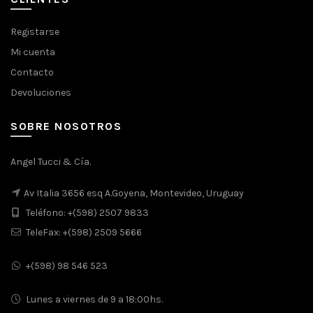
$1.480.
$1.213.
Registarse
Mi cuenta
Contacto
Devoluciones
SOBRE NOSOTROS
Angel Tucci & Cía.
Av Italia 3656 esq A.Goyena, Montevideo, Uruguay
Teléfono: +(598) 2507 9833
TeleFax: +(598) 2509 5666
+(598) 98 546 523
Lunes a viernes de 9 a 18:00hs.