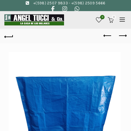
+(598) 2507 9833
-
+(598) 2509 5666
0
0