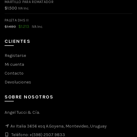
MARTILLO PARA REMATADOR
$
1.500
IVA Inc.
PALETA DHS II
El
El
$
1.213
$
1.480
IVA Inc.
precio
precio
original
actual
era:
es:
CLIENTES
$1.480.
$1.213.
Registarse
Mi cuenta
Contacto
Devoluciones
SOBRE NOSOTROS
Angel Tucci & Cía.
Av Italia 3656 esq A.Goyena, Montevideo, Uruguay
Teléfono: +(598) 2507 9833