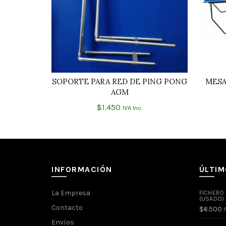
SOPORTE PARA RED DE PING PONG
MESA
AÑADIR AL CARRITO
AGM
$
1.450
IVA Inc.
INFORMACIÓN
ÚLTI
La Empresa
FICHERO
(USADO)
Contacto
$
6.500
I
Envíos