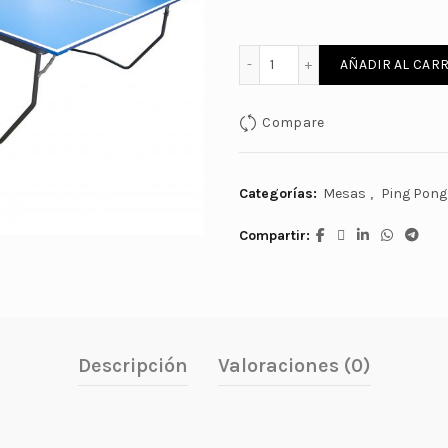
MESA DE PING PONG -MOD
AÑADIR AL CARR
Compare
Categorías:
Mesas
,
Ping Pong
Compartir
Descripción
Valoraciones (0)