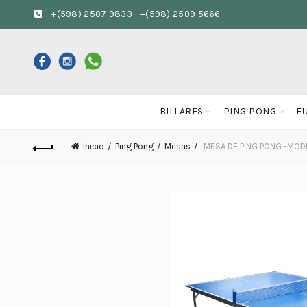
+(598) 2507 9833
-
+(598) 2509 5666
BILLARES
PING PONG
F
Inicio
Ping Pong
Mesas
MESA DE PING PONG -MOD