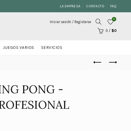
LA EMPRESA
CONTACTO
FAQ
0
Iniciar sesión / Registarse
0
/
$
0
JUEGOS VARIOS
SERVICIOS
ING PONG -
ROFESIONAL