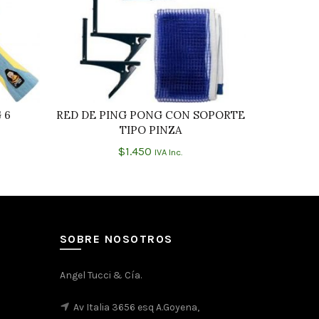
 6
RED DE PING PONG CON SOPORTE
FUNDA I
O
AÑADIR AL CARRITO
TIPO PINZA
$
1.450
IVA Inc.
SOBRE NOSOTROS
Angel Tucci & Cía.
Av Italia 3656 esq A.Goyena,