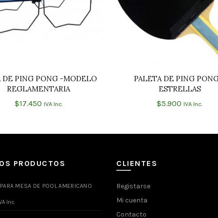
 DE PING PONG -MODELO
PALETA DE PING PONG
AÑADIR AL CARRITO
AÑADIR AL CARRIT
REGLAMENTARIA
ESTRELLAS
$
17.450
$
5.900
IVA Inc.
IVA Inc.
MOS PRODUCTOS
CLIENTES
Registarse
 PARA MESA DE POOL AMERICANO
Mi cuenta
VA Inc.
Contacto