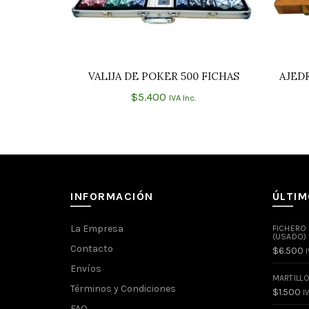
VALIJA DE POKER 500 FICHAS
AJED
AÑADIR AL CARRITO
$
5.400
IVA Inc.
INFORMACIÓN
ÚLTI
La Empresa
FICHERO
(USADO)
Contacto
$
6.500
I
Envíos
MARTILL
Términos y Condiciones
$
1.500
IV
FAQ