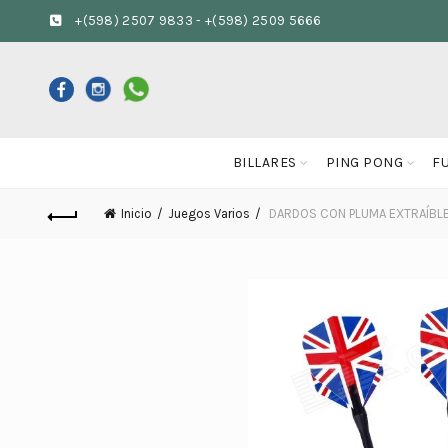
+(598) 2507 9833
-
+(598) 2509 5666
BILLARES
PING PONG
F
Inicio
Juegos Varios
DARDOS CON PLUMA EXTRAÍBL