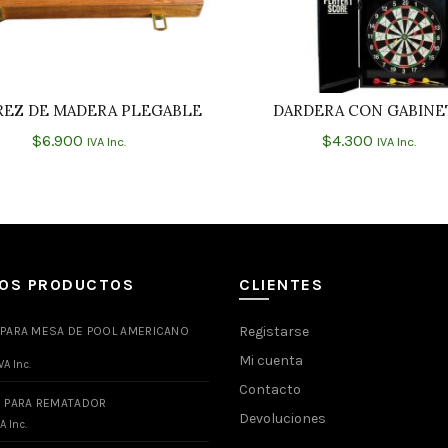
REZ DE MADERA PLEGABLE
DARDERA CON GABINE
AÑADIR AL CARRITO
LEER MÁS
$
6.900
$
4.300
IVA Inc.
IVA Inc.
MOS PRODUCTOS
CLIENTES
Registarse
 PARA MESA DE POOL AMERICANO
Mi cuenta
VA Inc.
Contacto
O PARA REMATADOR
Devoluciones
A Inc.