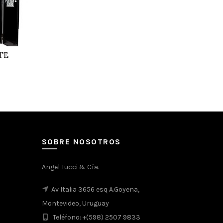
TE
Fichas De 
SOBRE NOSOTROS
Angel Tucci & Cía.
Av Italia 3656 esq A.Goyena,
Montevideo, Uruguay
Teléfono: +(598) 2507 9833