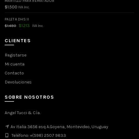
MARTILLO PARA REMATADOR
$
1.500
IVA Inc.
PALETA DHS II
El
El
$
1.213
$
1.480
IVA Inc.
precio
precio
original
actual
era:
es:
CLIENTES
$1.480.
$1.213.
Registarse
Mi cuenta
Contacto
Devoluciones
SOBRE NOSOTROS
Angel Tucci & Cía.
Av Italia 3656 esq A.Goyena, Montevideo, Uruguay
Teléfono: +(598) 2507 9833