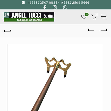
+(598) 2507 9833
-
+(598) 2509 5666
0
0