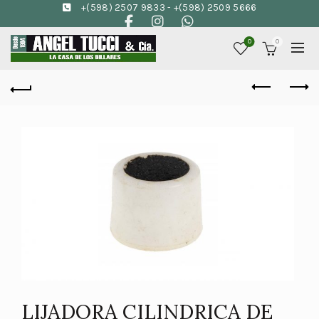
+(598) 2507 9833
-
+(598) 2509 5666
0
0
LIJADORA CILINDRICA DE