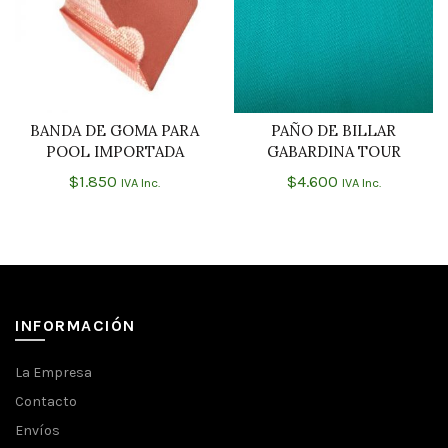
BANDA DE GOMA PARA
PAÑO DE BILLAR
AÑADIR AL CARRITO
AÑADIR AL CARRITO
POOL IMPORTADA
GABARDINA TOUR
$
1.850
$
4.600
IVA Inc.
IVA Inc.
INFORMACIÓN
La Empresa
Contacto
Envíos