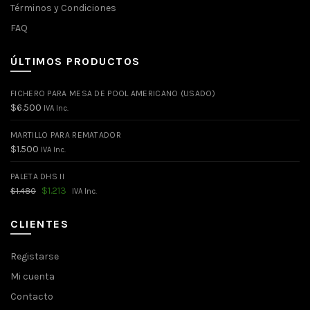
Términos y Condiciones
FAQ
ÚLTIMOS PRODUCTOS
FICHERO PARA MESA DE POOL AMERICANO (USADO)
$
6.500
IVA Inc.
MARTILLO PARA REMATADOR
$
1.500
IVA Inc.
PALETA DHS II
El
El
$
1.213
$
1.480
IVA Inc.
precio
precio
original
actual
era:
es:
CLIENTES
$1.480.
$1.213.
Registarse
Mi cuenta
Contacto