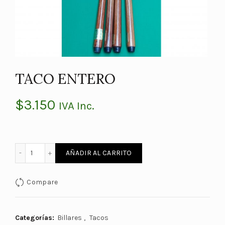
TACO ENTERO
$
3.150
IVA Inc.
TACO ENTERO cantidad
AÑADIR AL CARRITO
Compare
Categorías:
Billares
,
Tacos