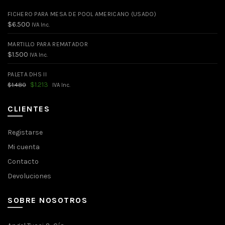
FICHERO PARA MESA DE POOL AMERICANO (USADO)
$
6.500
IVA Inc.
MARTILLO PARA REMATADOR
$
1.500
IVA Inc.
PALETA DHS II
El
El
$
1.213
$
1.480
IVA Inc.
precio
precio
original
actual
era:
es:
CLIENTES
$1.480.
$1.213.
Registarse
Mi cuenta
Contacto
Devoluciones
SOBRE NOSOTROS