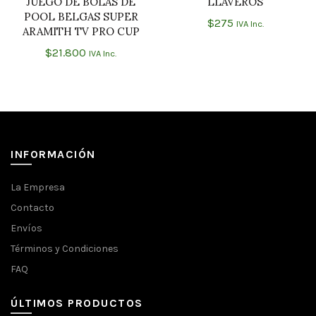
JUEGO DE BOLAS DE
LLAVEROS
AÑADIR AL CARRITO
AÑADIR AL CARRITO
POOL BELGAS SUPER
$
275
IVA Inc.
ARAMITH TV PRO CUP
$
21.800
IVA Inc.
INFORMACIÓN
La Empresa
Contacto
Envíos
Términos y Condiciones
FAQ
ÚLTIMOS PRODUCTOS