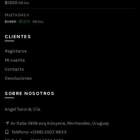
$
1.500
IVA Inc.
PALETA DHS II
El
El
$
1.213
$
1.480
IVA Inc.
precio
precio
original
actual
era:
es:
CLIENTES
$1.480.
$1.213.
Registarse
Mi cuenta
Contacto
Devoluciones
SOBRE NOSOTROS
Angel Tucci & Cía.
Av Italia 3656 esq A.Goyena, Montevideo, Uruguay
Teléfono: +(598) 2507 9833