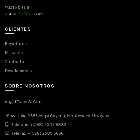
PALETA DHS II
El
El
$
1.213
$
1.480
IVA Inc.
precio
precio
original
actual
era:
es:
CLIENTES
$1.480.
$1.213.
Registarse
Mi cuenta
Contacto
Devoluciones
SOBRE NOSOTROS
Angel Tucci & Cía.
Av Italia 3656 esq A.Goyena, Montevideo, Uruguay
Teléfono: +(598) 2507 9833
TeleFax: +(598) 2509 5666