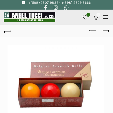
+(598) 2507 9833
-
+(598) 2509 5666
0
0