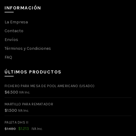
INFORMACIÓN
La Empresa
Contacto
Envíos
Términos y Condiciones
FAQ
ÚLTIMOS PRODUCTOS
FICHERO PARA MESA DE POOL AMERICANO (USADO)
$
6.500
IVA Inc.
MARTILLO PARA REMATADOR
$
1.500
IVA Inc.
PALETA DHS II
El
El
$
1.213
$
1.480
IVA Inc.
precio
precio