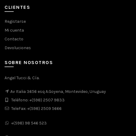
original
actual
era:
es:
CLIENTES
$1.480.
$1.213.
Registarse
Mi cuenta
Contacto
Devoluciones
SOBRE NOSOTROS
Angel Tucci & Cía.
Av Italia 3656 esq A.Goyena, Montevideo, Uruguay
Teléfono: +(598) 2507 9833
TeleFax: +(598) 2509 5666
+(598) 98 546 523