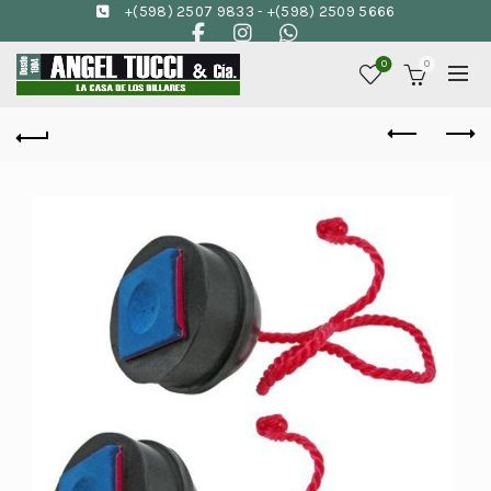
+(598) 2507 9833
-
+(598) 2509 5666
0
0