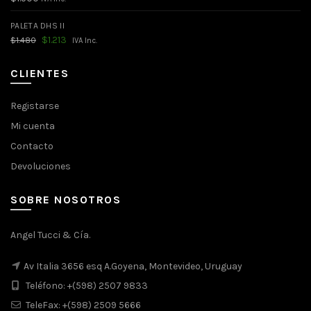
PALETA DHS II
El
El
$
1.213
$
1.480
IVA Inc.
precio
precio
original
actual
era:
es:
CLIENTES
$1.480.
$1.213.
Registarse
Mi cuenta
Contacto
Devoluciones
SOBRE NOSOTROS
Angel Tucci & Cía.
Av Italia 3656 esq A.Goyena, Montevideo, Uruguay
Teléfono: +(598) 2507 9833
TeleFax: +(598) 2509 5666