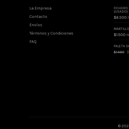
La Empresa
FICHERO
(USADO)
Contacto
$
6.500
I
Envíos
MARTILL
Términos y Condiciones
$
1.500
IV
FAQ
PALETA D
El
$
1.480
pr
or
er
$1
© 2025