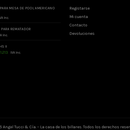
Registarse
 PARA MESA DE POOL AMERICANO
Mi cuenta
VA Inc.
Contacto
O PARA REMATADOR
Devoluciones
A Inc.
HS II
El
$
1.213
IVA Inc.
ecio
precio
iginal
actual
a:
es:
.480.
$1.213.
 Angel Tucci & Cía. – La casa de los billares. Todos los derechos res