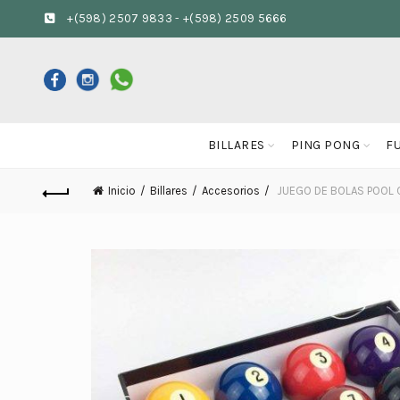
+(598) 2507 9833
-
+(598) 2509 5666
BILLARES
PING PONG
F
Inicio
Billares
Accesorios
JUEGO DE BOLAS POOL 