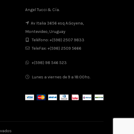
Angel Tucci & Cía.
Av Italia 3656 esq A.Goyena,
Montevideo, Uruguay
Teléfono: +(598) 2507 9833
TeleFax: +(598) 2509 5666
+(598) 98 546 523
Lunes a viernes de 9 a 18:00hs.
ervados