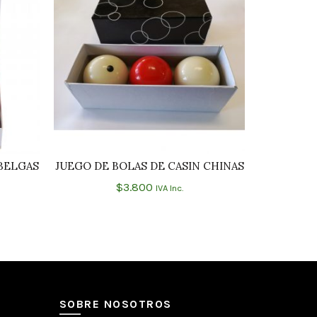
BELGAS
JUEGO DE BOLAS DE CASIN CHINAS
JUEGO D
O
AÑADIR AL CARRITO
ARA
$
3.800
IVA Inc.
SOBRE NOSOTROS