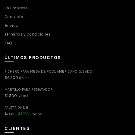
La Empresa
Contacto
Envíos
Términos y Condiciones
FAQ
ÚLTIMOS PRODUCTOS
FICHERO PARA MESA DE POOL AMERICANO (USADO)
$
6.500
IVA Inc.
MARTILLO PARA REMATADOR
$
1.500
IVA Inc.
PALETA DHS II
El
El
$
1.213
$
1.480
IVA Inc.
precio
precio
original
actual
era:
es:
CLIENTES
$1.480.
$1.213.