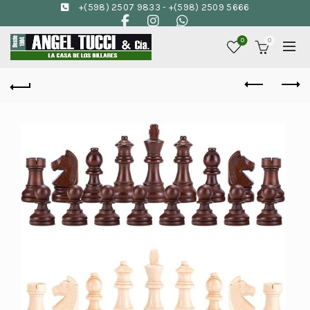
+(598) 2507 9833
-
+(598) 2509 5666
0
0