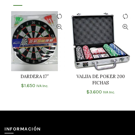
DARDERA 17″
VALIJA DE POKER 200
AÑADIR AL CARRITO
AÑADIR AL CARRITO
FICHAS
$
1.650
IVA Inc.
$
3.600
IVA Inc.
INFORMACIÓN