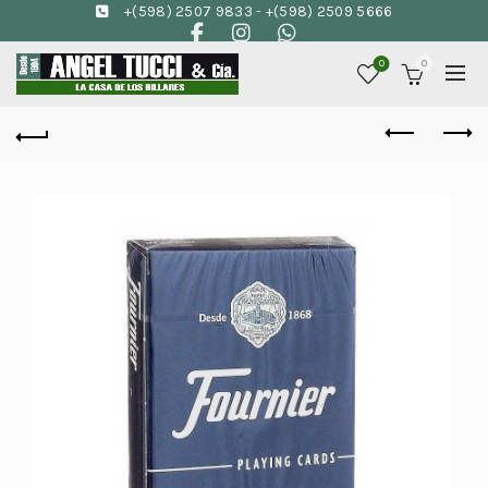
+(598) 2507 9833
-
+(598) 2509 5666
0
0