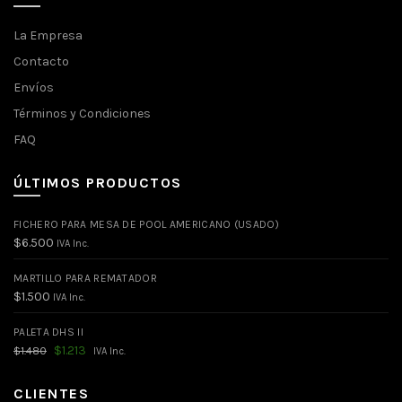
La Empresa
Contacto
Envíos
Términos y Condiciones
FAQ
ÚLTIMOS PRODUCTOS
FICHERO PARA MESA DE POOL AMERICANO (USADO)
$
6.500
IVA Inc.
MARTILLO PARA REMATADOR
$
1.500
IVA Inc.
PALETA DHS II
El
El
$
1.213
$
1.480
IVA Inc.
precio
precio
original
actual
era:
es:
CLIENTES
$1.480.
$1.213.