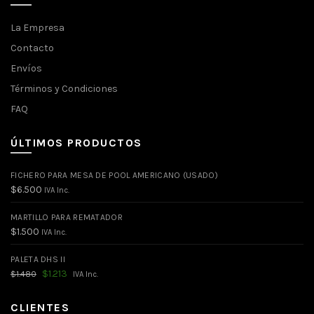
La Empresa
Contacto
Envíos
Términos y Condiciones
FAQ
ÚLTIMOS PRODUCTOS
FICHERO PARA MESA DE POOL AMERICANO (USADO)
$
6.500
IVA Inc.
MARTILLO PARA REMATADOR
$
1.500
IVA Inc.
PALETA DHS II
El
El
$
1.213
$
1.480
IVA Inc.
precio
precio
original
actual
era:
es:
CLIENTES
$1.480.
$1.213.