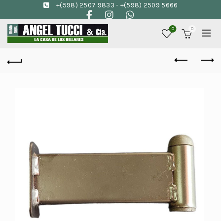
+(598) 2507 9833
-
+(598) 2509 5666
0
0