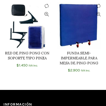
RED DE PING PONG CON
FUNDA SEMI-
AÑADIR AL CARRITO
AÑADIR AL CARRITO
SOPORTE TIPO PINZA
IMPERMEABLE PARA
MESA DE PING-PONG
$
1.450
IVA Inc.
$
2.900
IVA Inc.
INFORMACIÓN