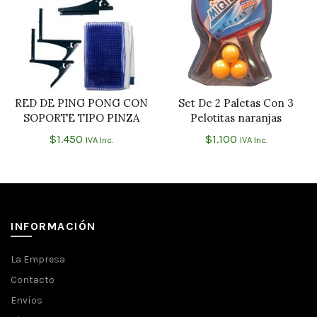
RED DE PING PONG CON
Set De 2 Paletas Con 3
AÑADIR AL CARRITO
AÑADIR AL CARRITO
SOPORTE TIPO PINZA
Pelotitas naranjas
$
1.450
$
1.100
IVA Inc.
IVA Inc.
INFORMACIÓN
La Empresa
Contacto
Envíos