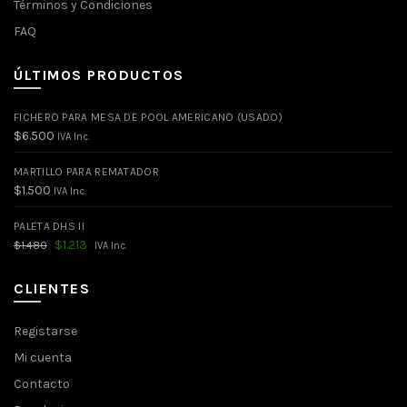
Términos y Condiciones
FAQ
ÚLTIMOS PRODUCTOS
FICHERO PARA MESA DE POOL AMERICANO (USADO)
$
6.500
IVA Inc.
MARTILLO PARA REMATADOR
$
1.500
IVA Inc.
PALETA DHS II
El
El
$
1.213
$
1.480
IVA Inc.
precio
precio
original
actual
era:
es:
CLIENTES
$1.480.
$1.213.
Registarse
Mi cuenta
Contacto