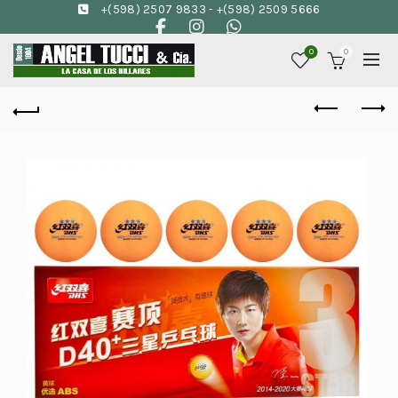
+(598) 2507 9833
-
+(598) 2509 5666
0
0