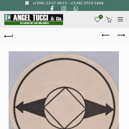
+(598) 2507 9833
-
+(598) 2509 5666
0
0