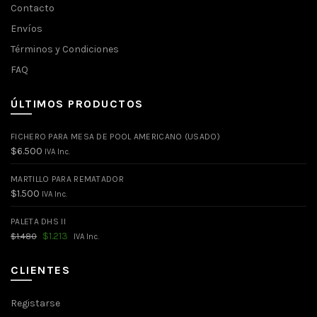
Contacto
Envíos
Términos y Condiciones
FAQ
ÚLTIMOS PRODUCTOS
FICHERO PARA MESA DE POOL AMERICANO (USADO)
$
6.500
IVA Inc.
MARTILLO PARA REMATADOR
$
1.500
IVA Inc.
PALETA DHS II
El
El
$
1.213
$
1.480
IVA Inc.
precio
precio
original
actual
era:
es:
CLIENTES
$1.480.
$1.213.
Registarse