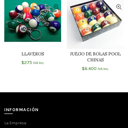
LLAVEROS
JUEGO DE BOLAS POOL
AÑADIR AL CARRITO
AÑADIR AL CARRITO
CHINAS
$
275
IVA Inc.
$
6.400
IVA Inc.
INFORMACIÓN
La Empresa