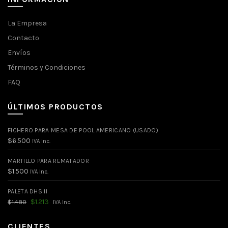
La Empresa
Contacto
Envíos
Términos y Condiciones
FAQ
ÚLTIMOS PRODUCTOS
FICHERO PARA MESA DE POOL AMERICANO (USADO)
$
6.500
IVA Inc.
MARTILLO PARA REMATADOR
$
1.500
IVA Inc.
PALETA DHS II
El
El
$
1.213
$
1.480
IVA Inc.
precio
precio
original
actual
era:
es:
CLIENTES