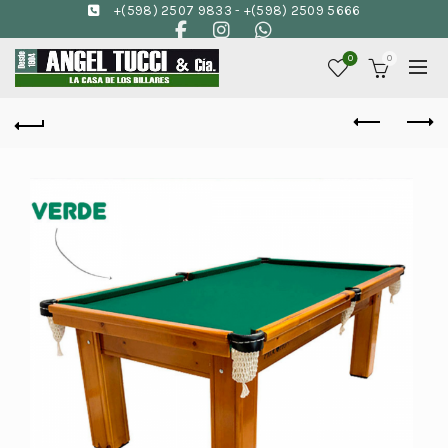
+(598) 2507 9833
-
+(598) 2509 5666
0
0