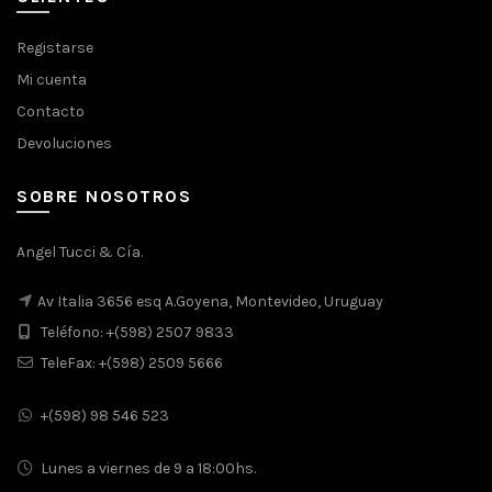
$1.480.
$1.213.
Registarse
Mi cuenta
Contacto
Devoluciones
SOBRE NOSOTROS
Angel Tucci & Cía.
Av Italia 3656 esq A.Goyena, Montevideo, Uruguay
Teléfono: +(598) 2507 9833
TeleFax: +(598) 2509 5666
+(598) 98 546 523
Lunes a viernes de 9 a 18:00hs.