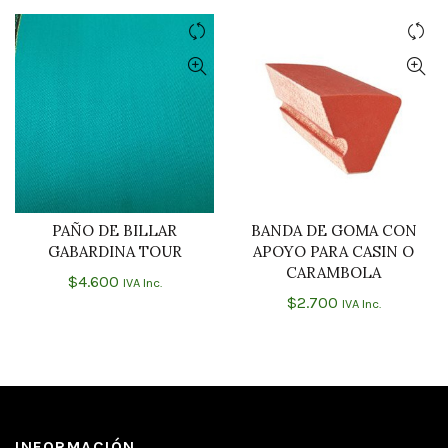
PAÑO DE BILLAR
BANDA DE GOMA CON
AÑADIR AL CARRITO
AÑADIR AL CARRITO
GABARDINA TOUR
APOYO PARA CASIN O
CARAMBOLA
$
4.600
IVA Inc.
$
2.700
IVA Inc.
INFORMACIÓN