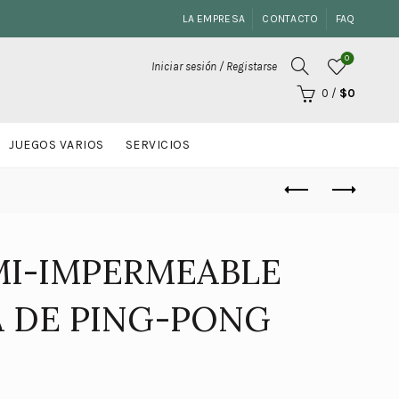
LA EMPRESA
CONTACTO
FAQ
0
Iniciar sesión / Registarse
0
/
$
0
JUEGOS VARIOS
SERVICIOS
MI-IMPERMEABLE
A DE PING-PONG