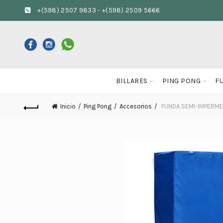
+(598) 2507 9833
-
+(598) 2509 5666
BILLARES
PING PONG
F
Inicio
Ping Pong
Accesorios
FUNDA SEMI-IMPERME