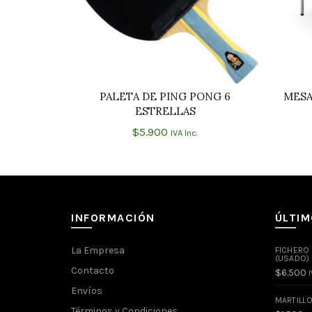
PALETA DE PING PONG 6
MESA
AÑADIR AL CARRITO
ESTRELLAS
$
5.900
IVA Inc.
INFORMACIÓN
ÚLTI
La Empresa
FICHERO
(USADO)
Contacto
$
6.500
I
Envíos
MARTILL
Términos y Condiciones