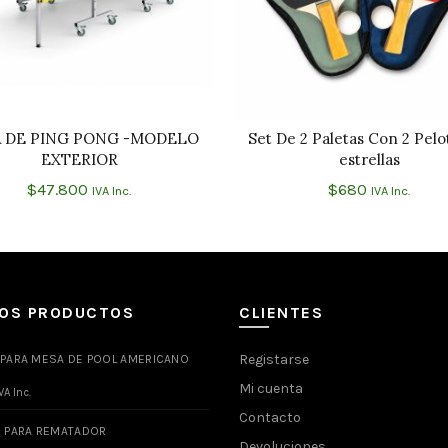
 DE PING PONG -MODELO
Set De 2 Paletas Con 2 Pelot
AÑADIR AL CARRITO
AÑADIR AL CARRIT
EXTERIOR
estrellas
$
47.800
$
680
IVA Inc.
IVA Inc.
MOS PRODUCTOS
CLIENTES
Registarse
 PARA MESA DE POOL AMERICANO
Mi cuenta
VA Inc.
Contacto
O PARA REMATADOR
Devoluciones