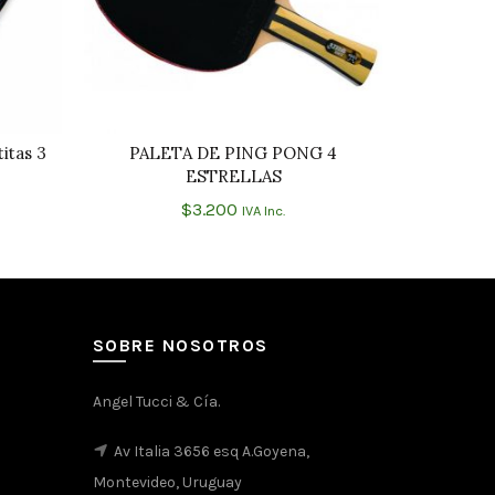
itas 3
PALETA DE PING PONG 4
Set De 2
O
AÑADIR AL CARRITO
ESTRELLAS
$
3.200
IVA Inc.
SOBRE NOSOTROS
Angel Tucci & Cía.
Av Italia 3656 esq A.Goyena,
Montevideo, Uruguay