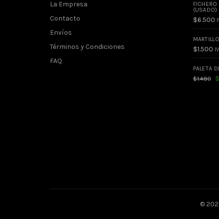
La Empresa
FICHERO
(USADO)
Contacto
$
6.500
I
Envíos
MARTILL
Términos y Condiciones
$
1.500
IV
FAQ
PALETA D
El
$
1.480
pr
or
er
$1
© 2025