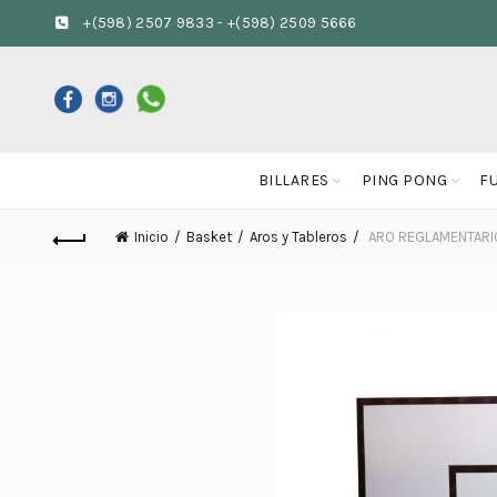
+(598) 2507 9833
-
+(598) 2509 5666
BILLARES
PING PONG
F
Inicio
Basket
Aros y Tableros
ARO REGLAMENTARI