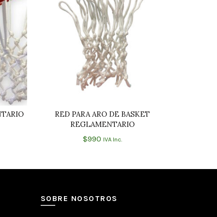
NTARIO
RED PARA ARO DE BASKET
ARO DE 
O
AÑADIR AL CARRITO
REGLAMENTARIO
$
990
IVA Inc.
SOBRE NOSOTROS