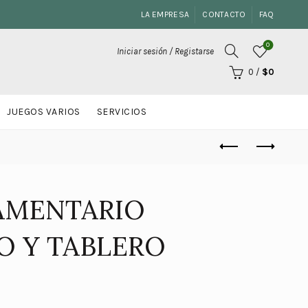
LA EMPRESA
CONTACTO
FAQ
0
Iniciar sesión / Registarse
0
/
$
0
JUEGOS VARIOS
SERVICIOS
AMENTARIO
O Y TABLERO