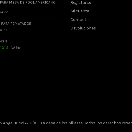
Registarse
 PARA MESA DE POOL AMERICANO
Mi cuenta
VA Inc.
Contacto
O PARA REMATADOR
Devoluciones
A Inc.
HS II
El
$
1.213
IVA Inc.
ecio
precio
iginal
actual
a:
es:
.480.
$1.213.
 Angel Tucci & Cía. – La casa de los billares. Todos los derechos res