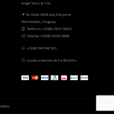
Angel Tucci & Cía.
Av Italia 3656 esq A.Goyena,
Montevideo, Uruguay
Teléfono: +(598) 2507 9833
TeleFax: +(598) 2509 5666
+(598) 98 546 523
Lunes a viernes de 9 a 18:00hs.
ervados