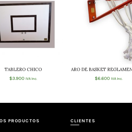
TABLERO CHICO
ARO DE BASKET REGLAME
AÑADIR AL CARRITO
AÑADIR AL CARRIT
$
3.900
$
6.600
IVA Inc.
IVA Inc.
MOS PRODUCTOS
CLIENTES